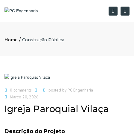
×
Togg
Pesquisar
navi
Home
Construção Pública
0 comments
posted by
PC Engenharia
Março 20, 2026
Igreja Paroquial Vilaça
Descrição do Projeto