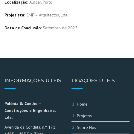
Localização:
Aldoar, Porto
Projetista:
CMF – Arquitectos, Lda.
Data de Conclusão:
Setembro de 2025
INFORMAÇÕES ÚTEIS
LIGAÇÕES ÚTEIS
Polónia & Coelho –
Home
Construções e Engenharia,
Projetos
Lda.
Avenida da Conduta, n.º 171
Sobre Nós
4435 – 485 Rio Tinto –