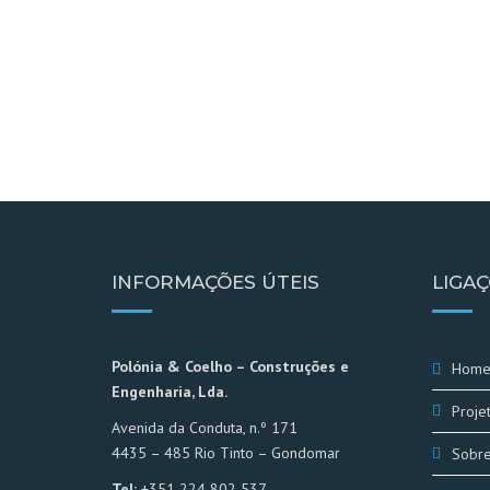
INFORMAÇÕES ÚTEIS
LIGAÇ
Polónia & Coelho – Construções e
Hom
Engenharia, Lda.
Proje
Avenida da Conduta, n.º 171
4435 – 485 Rio Tinto – Gondomar
Sobr
Tel:
+351 224 802 537