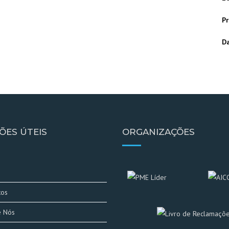
Pr
Da
ÕES ÚTEIS
ORGANIZAÇÕES
e
tos
e Nós