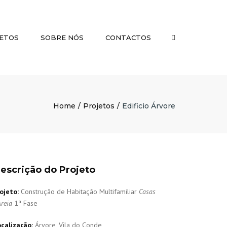
×
ETOS
SOBRE NÓS
CONTACTOS
Pesquisar
Home
Projetos
Edificio Árvore
escrição do Projeto
ojeto:
Construção de Habitação Multifamiliar
Casas
Areia
1ª Fase
calização:
Árvore, Vila do Conde